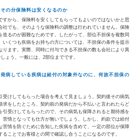
、その分保険料は安くなるのか
ですから、保険料を安くしてもらってもよいのではないかと思
会社でも、そのような保険料の調整は行われていません。保険
を造るのが困難なためです。したがって、部位不担保を複数同
。いくつも疾病をお持ちの方については、不担保の条件を提示
なります。実際、同時に付与できる不担保の数も会社により異
でしょう。一般には、2部位までです。
に発病している疾病は給付の対象外なのに、何故不担保の
引受けしてもらった場合を考えて見ましょう。契約後その病気
請求をしたところ、契約前の発病だから不払いと言われたらど
を引受けしてもらったので、その病気も保障されると期待感を
。苦情となっても仕方が無いでしょう。しかし、約款では給付
な苦情を防ぐために告知した疾病を含めて、一定の部位が保障
することでお客様との間で確認し合うことになるのです。