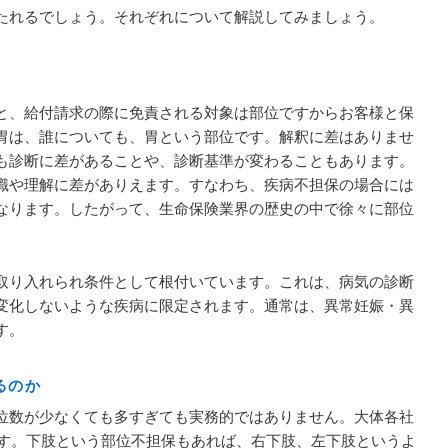
たれるでしょう。それぞれについて解説してみましょう。
と、給付請求の際に免責される対象は部位ですからお客様と保
胃は、誰についても、胃という部位です。解釈に差はありませ
も診断に差があることや、診断基準が変わることもあります。
識や理解に差がありえます。すなわち、疾病不担保の場合には
なります。したがって、生命保険業界の歴史の中で徐々に部位
取り入れられ条件として根付いています。これは、病気の診断
変化しないような疾病に限定されます。通常は、異常妊娠・異
す。
るのか
位数が少なくても多すぎても実務的ではありません。大体各社
ます。下肢という部位不担保もあれば、右下肢、左下肢というよ