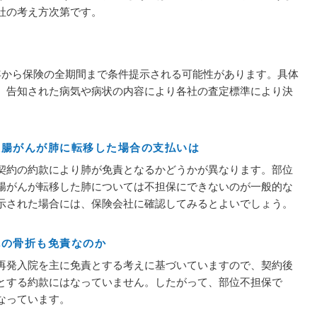
社の考え方次第です。
年から保険の全期間まで条件提示される可能性があります。具体
、告知された病気や病状の内容により各社の査定標準により決
大腸がんが肺に転移した場合の支払いは
契約の約款により肺が免責となるかどうかが異なります。部位
腸がんが転移した肺については不担保にできないのが一般的な
示された場合には、保険会社に確認してみるとよいでしょう。
腕の骨折も免責なのか
再発入院を主に免責とする考えに基づいていますので、契約後
とする約款にはなっていません。したがって、部位不担保で
なっています。