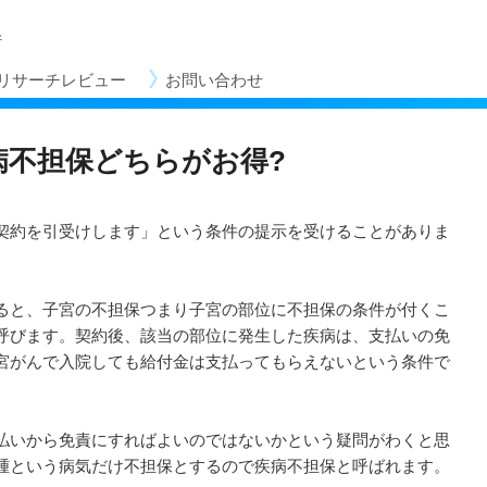
所
リサーチレビュー
メ
お問い合わせ
イ
ン
コ
病不担保どちらがお得?
ン
テ
ン
契約を引受けします」という条件の提示を受けることがありま
ツ
へ
移
ると、子宮の不担保つまり子宮の部位に不担保の条件が付くこ
動
呼びます。契約後、該当の部位に発生した疾病は、支払いの免
宮がんで入院しても給付金は支払ってもらえないという条件で
払いから免責にすればよいのではないかという疑問がわくと思
腫という病気だけ不担保とするので疾病不担保と呼ばれます。