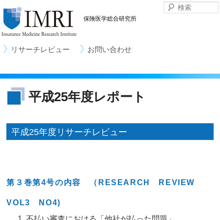
保険医学総合研究所
リサーチレビュー
お問い合わせ
メ
イ
ン
コ
平成25年度レポート
ン
テ
ン
平成25年度リサーチレビュー
ツ
へ
移
動
第３巻第4号の内容 （RESEARCH REVIEW
VOL3 NO4)
不払い審査における「他社が払った問題」