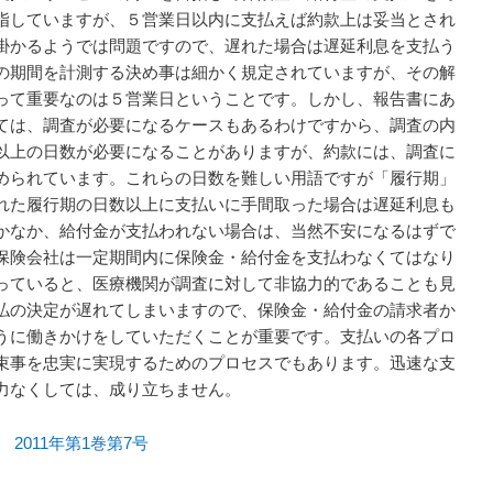
指していますが、５営業日以内に支払えば約款上は妥当とされ
掛かるようでは問題ですので、遅れた場合は遅延利息を支払う
の期間を計測する決め事は細かく規定されていますが、その解
って重要なのは５営業日ということです。しかし、報告書にあ
ては、調査が必要になるケースもあるわけですから、調査の内
以上の日数が必要になることがありますが、約款には、調査に
められています。これらの日数を難しい用語ですが「履行期」
れた履行期の日数以上に支払いに手間取った場合は遅延利息も
かなか、給付金が支払われない場合は、当然不安になるはずで
保険会社は一定期間内に保険金・給付金を支払わなくてはなり
っていると、医療機関が調査に対して非協力的であることも見
払の決定が遅れてしまいますので、保険金・給付金の請求者か
うに働きかけをしていただくことが重要です。支払いの各プロ
束事を忠実に実現するためのプロセスでもあります。迅速な支
力なくしては、成り立ちません。
df
2011年第1巻第7号