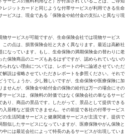
ドサービスの無料利用など）が付加されていることは、ご存知
クレジットカードと同じような付帯サービスが利用できる生命
サービスは、現金である「保険金や給付金の支払いと異なり現
現物サービスが可能ですが、生命保険会社では現物サービス
。この点は、損害保険会社と大きく異なります。最近は高齢社
題になっています。もし、生命保険の満期保険金の替わりに老
った保険商品のニーズもあるはずですが、認められていないの
められない理由については、レポートの中に論述させていただ
で解説は省略させていただきレポートを参照ください。それで
どうでしょうか。少し難しいですが、生命保険や医療保険に加
りませんが、保険金や給付金の保険の給付は万一の場合にその
帯サービスは、保険料の対価ではなく保険会社の単なるサービ
であり、商品の景品です。したがって、景品として提供できる
の入居権など提供できません。その前提で各社の付帯サービス
どの生活関連サービスと健康関連サービスが主流です。提供で
局類似したサービスになっていますが、医療保険やがん保険と
の中には最近会社によって特長のあるサービスが出現していま