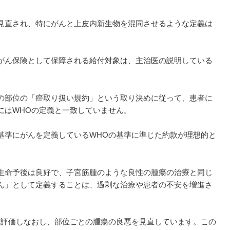
見直され、特にがんと上皮内新生物を混同させるような定義は
がん保険として保障される給付対象は、主治医の説明している
の部位の「癌取り扱い規約」という取り決めに従って、患者に
にはWHOの定義と一致していません。
基準にがんを定義しているWHOの基準に準じた約款が理想的と
生命予後は良好で、子宮筋腫のような良性の腫瘍の治療と同じ
ん」として定義することは、過剰な治療や患者の不安を増進さ
を評価しなおし、部位ごとの腫瘍の良悪を見直しています。この