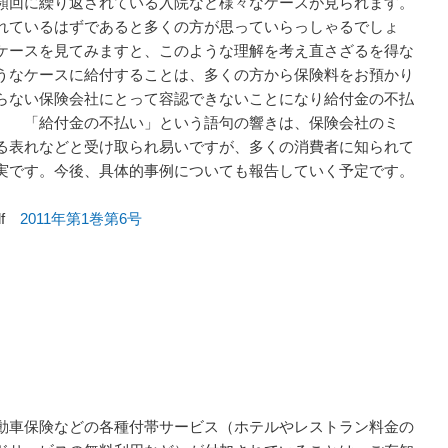
頻回に繰り返されている入院など様々なケースが見られます。
れているはずであると多くの方が思っていらっしゃるでしょ
ケースを見てみますと、このような理解を考え直さざるを得な
うなケースに給付することは、多くの方から保険料をお預かり
らない保険会社にとって容認できないことになり給付金の不払
。 「給付金の不払い」という語句の響きは、保険会社のミ
る表れなどと受け取られ易いですが、多くの消費者に知られて
実です。今後、具体的事例についても報告していく予定です。
df
2011年第1巻第6号
動車保険などの各種付帯サービス（ホテルやレストラン料金の