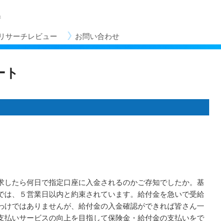
所
リサーチレビュー
メ
お問い合わせ
イ
ン
コ
ート
ン
テ
ン
ツ
へ
移
動
求したら何日で指定口座に入金されるのかご存知でしたか。基
では、５営業日以内と約束されています。給付金を急いで受給
わけではありませんが、給付金の入金確認ができれば皆さん一
支払いサービスの向上を目指して保険金・給付金の支払いをで