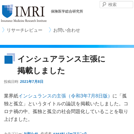
保険医学総合研究所
リサーチレビュー
お問い合わせ
メ
イ
ン
コ
インシュアランス主張に
ン
テ
掲載しました
ン
ツ
投稿日時:
2021年7月8日
へ
移
業界紙
インシュランスの主張（令和3年7月8日版）
に「孤
動
独と孤立」というタイトルの論説を掲載いたしました。コ
ロナ禍の中、孤独と孤立の社会問題化していることを取り
上げました。
カテゴリー:
お知らせ
作成者:
sasaki
パーマリンク