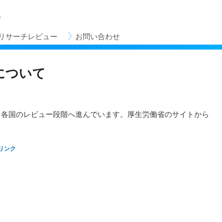
所
リサーチレビュー
メ
お問い合わせ
イ
ン
コ
業について
ン
テ
ン
ツ
Oから各国のレビュー段階へ進んでいます。厚生労働省のサイトから
へ
移
動
リンク